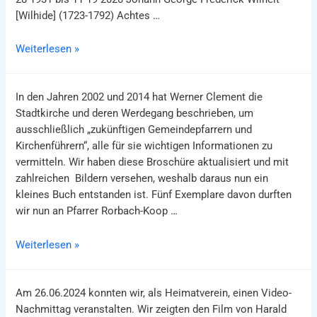
[Wilhide] (1723-1792) Achtes …
Schenkung
Weiterlesen »
eines
Gemälde
In den Jahren 2002 und 2014 hat Werner Clement die
von
Stadtkirche und deren Werdegang beschrieben, um
Warren
ausschließlich „zukünftigen Gemeindepfarrern und
E.
Kirchenführern“, alle für sie wichtigen Informationen zu
Wilhide
vermitteln. Wir haben diese Broschüre aktualisiert und mit
J.
zahlreichen Bildern versehen, weshalb daraus nun ein
aus
kleines Buch entstanden ist. Fünf Exemplare davon durften
den
wir nun an Pfarrer Rorbach-Koop …
USA
Übergabe
Weiterlesen »
von
Büchern
Am 26.06.2024 konnten wir, als Heimatverein, einen Video-
der
Nachmittag veranstalten. Wir zeigten den Film von Harald
Stadtkirche