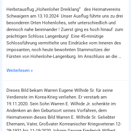
der
Herbstausflug „Hohenloher Dreiklang“ des Heimatvereins
Seniorenresidenz
Schwaigern am 13.10.2024 Unser Ausflug führte uns zu drei
besonderen Orten Hohenlohes, sehr unterschiedlich und
dennoch nahe beieinander ! Zuerst ging es hoch hinauf zum
prächtigen Schloss Langenburg! Eine 45-minütige
Schlossführung vermittelte uns Eindrücke vom Inneren des
imposanten, noch heute bewohnten Stammsitzes der
Fürsten von Hohenlohe-Langenburg. Im Anschluss an die …
Herbstausflug
Weiterlesen »
am
13.10.2024
Dieses Bild bekam Warren Eugene Wilhide Sr. für seine
Verdienste im Korea-Krieg verliehen. Er verstarb am
19.11.2020. Sein Sohn Warren E. Wilhide Jr. schenkte im
Andenken an den Geburtsort seines Vorfahren, dem
Heimatverein dieses Bild Warren E. Wilhide Sr. Geliebter
Ehemann, Vater, Großvater Korreanischer Kriegsveteran 12-
28-1931 bis 11-19-2020 Johann George Frederick Wilheit