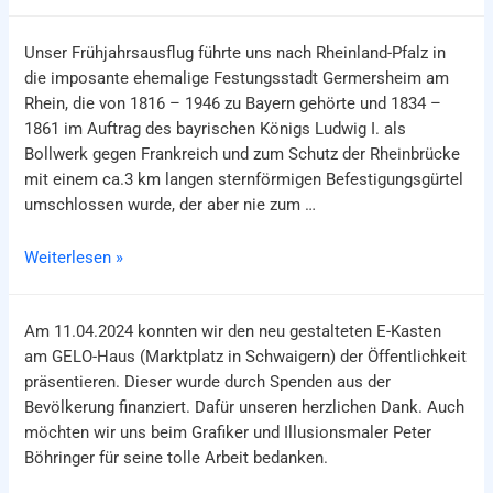
erhalten
Unser Frühjahrsausflug führte uns nach Rheinland-Pfalz in
die imposante ehemalige Festungsstadt Germersheim am
Rhein, die von 1816 – 1946 zu Bayern gehörte und 1834 –
1861 im Auftrag des bayrischen Königs Ludwig I. als
Bollwerk gegen Frankreich und zum Schutz der Rheinbrücke
mit einem ca.3 km langen sternförmigen Befestigungsgürtel
umschlossen wurde, der aber nie zum …
Frühlingsausflug
Weiterlesen »
nach
Germersheim
Am 11.04.2024 konnten wir den neu gestalteten E-Kasten
am GELO-Haus (Marktplatz in Schwaigern) der Öffentlichkeit
präsentieren. Dieser wurde durch Spenden aus der
Bevölkerung finanziert. Dafür unseren herzlichen Dank. Auch
möchten wir uns beim Grafiker und Illusionsmaler Peter
Böhringer für seine tolle Arbeit bedanken.