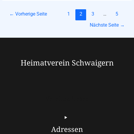
Seitennummerierung
←
Vorherige Seite
1
2
3
…
5
der
Nächste Seite
→
Beiträge
Heimatverein Schwaigern
Vereinsadresse
Adressen