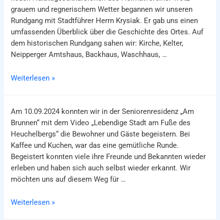
grauem und regnerischem Wetter begannen wir unseren
Rundgang mit Stadtführer Herrn Krysiak. Er gab uns einen
umfassenden Überblick über die Geschichte des Ortes. Auf
dem historischen Rundgang sahen wir: Kirche, Kelter,
Neipperger Amtshaus, Backhaus, Waschhaus, …
Historischer
Weiterlesen »
Rundgang
durch
Am 10.09.2024 konnten wir in der Seniorenresidenz „Am
Kleigartach
Brunnen“ mit dem Video „Lebendige Stadt am Fuße des
Heuchelbergs“ die Bewohner und Gäste begeistern. Bei
Kaffee und Kuchen, war das eine gemütliche Runde.
Begeistert konnten viele ihre Freunde und Bekannten wieder
erleben und haben sich auch selbst wieder erkannt. Wir
möchten uns auf diesem Weg für …
Filmnachmittag
Weiterlesen »
in