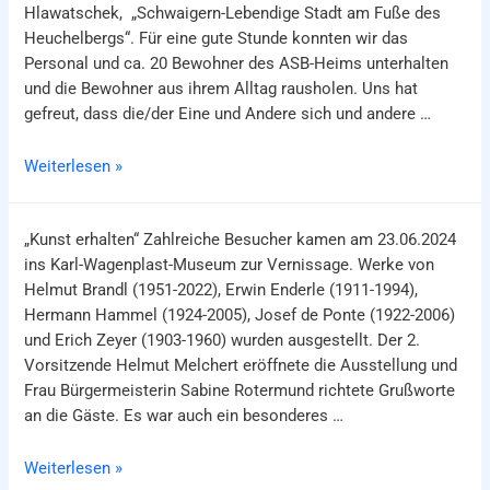
Hlawatschek, „Schwaigern-Lebendige Stadt am Fuße des
Schwaigern
Heuchelbergs“. Für eine gute Stunde konnten wir das
Personal und ca. 20 Bewohner des ASB-Heims unterhalten
und die Bewohner aus ihrem Alltag rausholen. Uns hat
gefreut, dass die/der Eine und Andere sich und andere …
Video-
Weiterlesen »
Nachmittag
im
„Kunst erhalten“ Zahlreiche Besucher kamen am 23.06.2024
ASB-
ins Karl-Wagenplast-Museum zur Vernissage. Werke von
Heim
Helmut Brandl (1951-2022), Erwin Enderle (1911-1994),
Hermann Hammel (1924-2005), Josef de Ponte (1922-2006)
und Erich Zeyer (1903-1960) wurden ausgestellt. Der 2.
Vorsitzende Helmut Melchert eröffnete die Ausstellung und
Frau Bürgermeisterin Sabine Rotermund richtete Grußworte
an die Gäste. Es war auch ein besonderes …
Kunst
Weiterlesen »