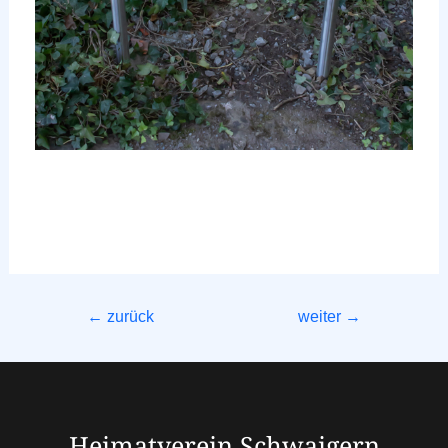
←
zurück
weiter
→
Heimatverein Schwaigern