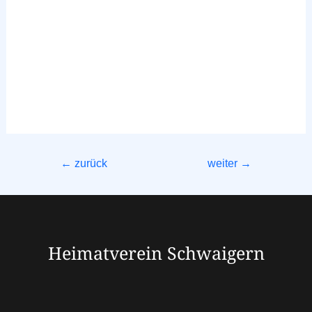
←
zurück
weiter
→
Heimatverein Schwaigern