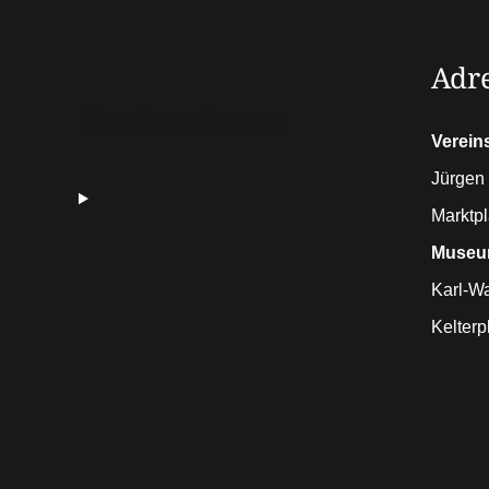
Adr
Vereinsadresse
Verein
Jürgen 
Marktpl
Museu
Karl-W
Kelterp