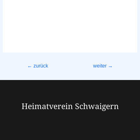
←
zurück
weiter
→
Heimatverein Schwaigern