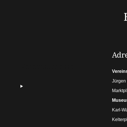
Adr
Vereinsadresse
Verein
Jürgen 
Marktpl
Museu
Karl-W
Kelterp